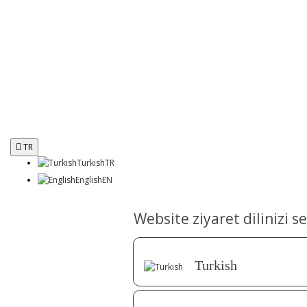
TR
Turkish
TR
English
EN
Website ziyaret dilinizi se
Turkish