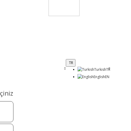
TR
Turkish
TR
English
EN
çiniz