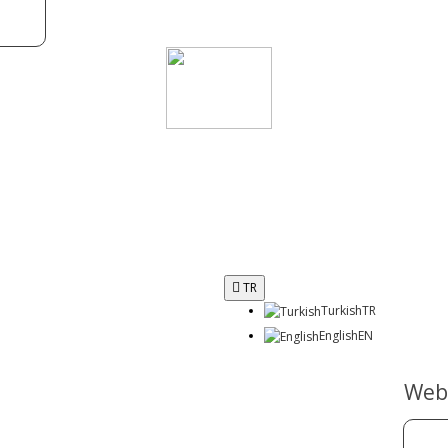
TR
Turkish
TR
English
EN
Webs